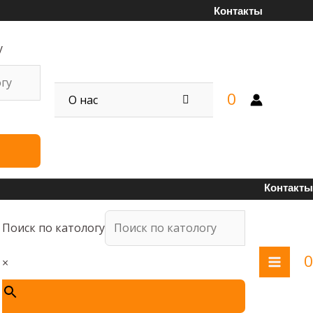
Контакты
у
0
ПЕРЕКЛЮЧАТЕЛЬ
О нас
МЕНЮ
Контакты
Поиск по катологу
0
×
MAIN
MEN