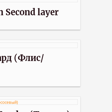
 Second layer
ард (Флис/